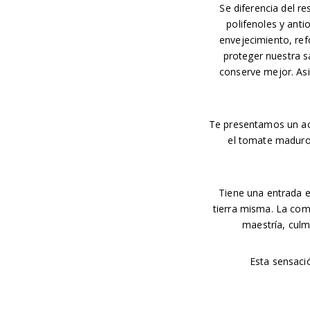
Se diferencia del r
polifenoles y anti
envejecimiento, ref
proteger nuestra s
conserve mejor. Asi
Te presentamos un ace
el tomate maduro 
Tiene una entrada e
tierra misma. La com
maestría, culm
Esta sensació