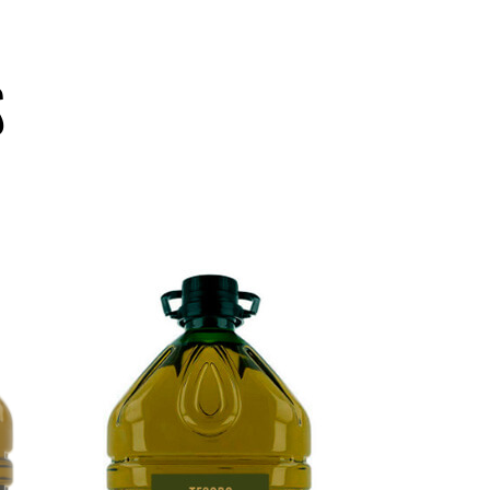
S
AÑADIR AL