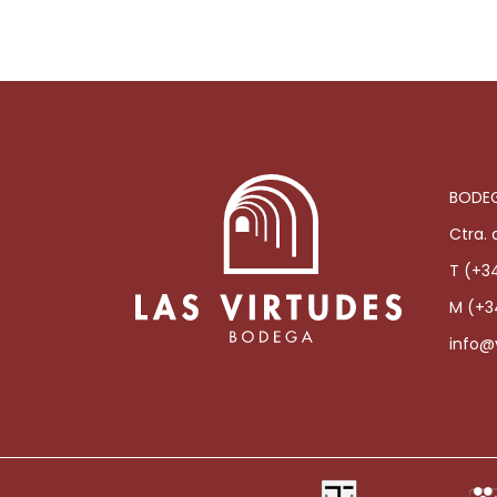
BODEG
Ctra. 
T (+3
M (+3
info@