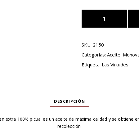
Las
Virtudes
100%
Picual
SKU:
2150
500ml
cantidad
Categorías:
Aceite
,
Monova
Etiqueta:
Las Virtudes
DESCRIPCIÓN
rgen extra 100% picual es un aceite de máxima calidad y se obtiene e
recolección.