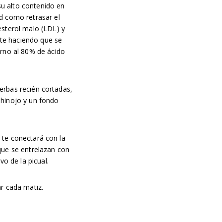
su alto contenido en
ud como retrasar el
esterol malo (LDL) y
ite haciendo que se
orno al 80% de ácido
erbas recién cortadas,
 hinojo y un fondo
 te conectará con la
que se entrelazan con
o de la picual.
ar cada matiz.