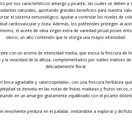
esto por sus característicos amargo y picante, las cuales se deben a 
oxidantes naturales, aportando grandes beneficios para nuestra sal
orzar el sistema inmunológico, ayudar a controlar los niveles de col
alud cardiovascular y ósea. Además, los polifenoles protegen al ace
mismo, el aceite de oliva virgen extra de variedad picual posee ent
oleico, un alto contenido que le otorga una mayor intensidad.
ite con un aroma de intensidad media, que evoca la frescura de hi
y la vivacidad de la alloza, complementados por sutiles matices de
delicadamente floral.
n boca agradable y «aterciopelada», con una frescura herbácea que
plejidad se desvela en las notas de frutas maduras y frutos secos, 
inando en un amargor gratamente equilibrado con el picante distintiv
n envolvente perdura en el paladar, invitándote a explorar y disfrut