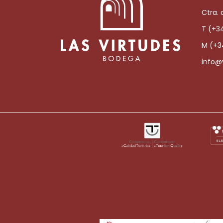
Ctra. 
T (+3
M (+3
info@