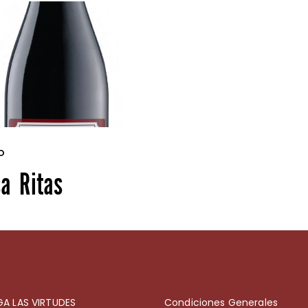
O
a Ritas
A LAS VIRTUDES
Condiciones Generales