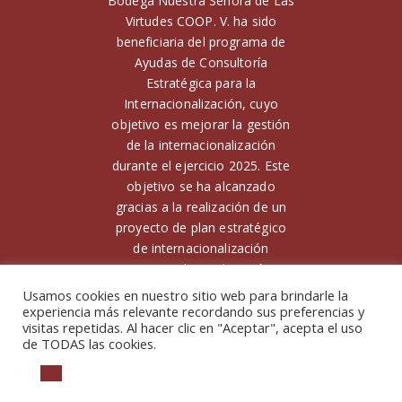
Bodega Nuestra Señora de Las
Virtudes COOP. V. ha sido
beneficiaria del programa de
Ayudas de Consultoría
Estratégica para la
Internacionalización, cuyo
objetivo es mejorar la gestión
de la internacionalización
durante el ejercicio 2025. Este
objetivo se ha alcanzado
gracias a la realización de un
proyecto de plan estratégico
de internacionalización
Financiado por la Unión
Europea. Para ello, ha contado
Usamos cookies en nuestro sitio web para brindarle la
con el apoyo de la Unión
experiencia más relevante recordando sus preferencias y
visitas repetidas. Al hacer clic en "Aceptar", acepta el uso
Europea y el Instituto
de TODAS las cookies.
Valenciano de Competitividad
Empresarial (IVACE)