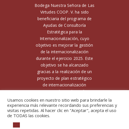
Bodega Nuestra Señora de Las
Virtudes COOP. V. ha sido
beneficiaria del programa de
Ayudas de Consultoría
Estratégica para la
Internacionalización, cuyo
objetivo es mejorar la gestión
de la internacionalización
durante el ejercicio 2025. Este
objetivo se ha alcanzado
gracias a la realización de un
proyecto de plan estratégico
de internacionalización
Financiado por la Unión
Europea. Para ello, ha contado
Usamos cookies en nuestro sitio web para brindarle la
con el apoyo de la Unión
experiencia más relevante recordando sus preferencias y
visitas repetidas. Al hacer clic en "Aceptar", acepta el uso
Europea y el Instituto
de TODAS las cookies.
Valenciano de Competitividad
Empresarial (IVACE)