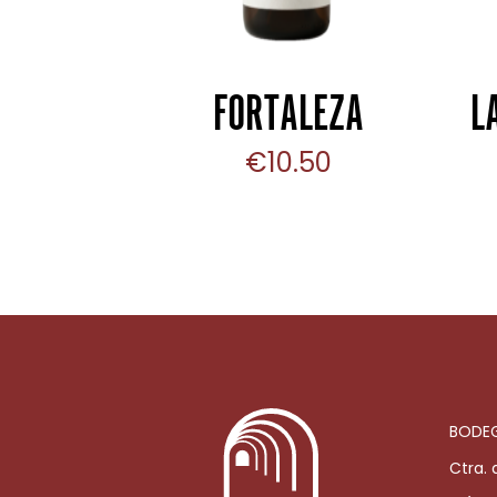
FORTALEZA
L
€
10.50
BODEG
Ctra. 