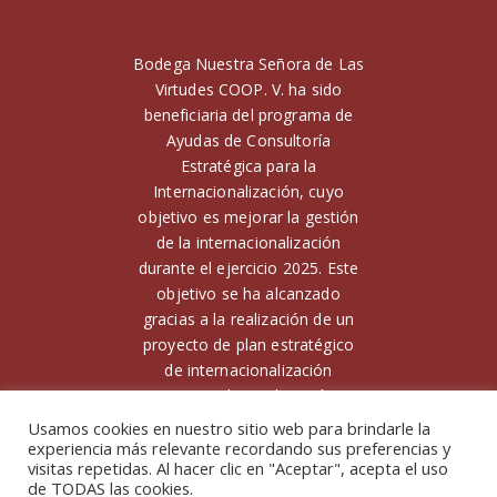
Bodega Nuestra Señora de Las
Virtudes COOP. V. ha sido
beneficiaria del programa de
Ayudas de Consultoría
Estratégica para la
Internacionalización, cuyo
objetivo es mejorar la gestión
de la internacionalización
durante el ejercicio 2025. Este
objetivo se ha alcanzado
gracias a la realización de un
proyecto de plan estratégico
de internacionalización
Financiado por la Unión
Europea. Para ello, ha contado
Usamos cookies en nuestro sitio web para brindarle la
con el apoyo de la Unión
experiencia más relevante recordando sus preferencias y
visitas repetidas. Al hacer clic en "Aceptar", acepta el uso
Europea y el Instituto
de TODAS las cookies.