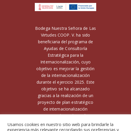
Bodega Nuestra Señora de Las
Virtudes COOP. V. ha sido
beneficiaria del programa de
Ayudas de Consultoría
Estratégica para la
Internacionalización, cuyo
objetivo es mejorar la gestión
de la internacionalización
durante el ejercicio 2025. Este
objetivo se ha alcanzado
gracias a la realización de un
proyecto de plan estratégico
de internacionalización
Financiado por la Unión
Europea. Para ello, ha contado
Usamos cookies en nuestro sitio web para brindarle la
con el apoyo de la Unión
experiencia más relevante recordando sus preferencias y